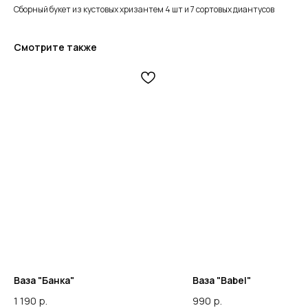
Сборный букет из кустовых хризантем 4 шт и 7 сортовых диантусов
Смотрите также
Ваза "Банка"
Ваза "Babel"
1 190
р.
990
р.