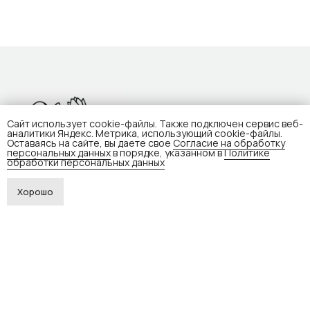
Сайт использует cookie-файлы. Также подключен сервис веб-
аналитики Яндекс. Метрика, использующий cookie-файлы.
Оставаясь на сайте, вы даете свое
Согласие на обработку
персональных данных
в порядке, указанном в
Политике
обработки персональных данных
Меню
Контакты
Хорошо
Каталог
+7 (902) 927-88-36
Доставка и оплата
Красноярск, ул. Копылова, 42
пн-вс, 09:00–21:00
Контакты
ВКонтакте
Telegram
WhatsApp
О нас
ИП Савченко Оксана
Политика обработки