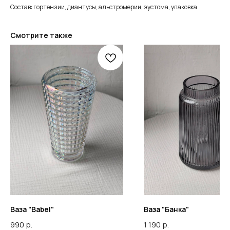
Состав: гортензии, диантусы, альстромерии, эустома, упаковка
Смотрите также
Ваза "Babel"
Ваза "Банка"
990
р.
1 190
р.