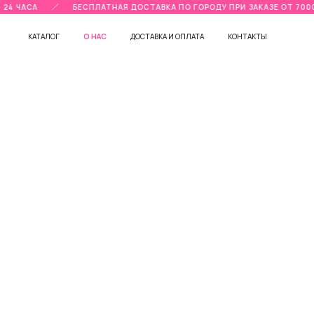
24 ЧАСА
БЕСПЛАТНАЯ ДОСТАВКА ПО ГОРОДУ ПРИ ЗАКАЗЕ ОТ 7000
КАТАЛОГ
О НАС
ДОСТАВКА И ОПЛАТА
КОНТАКТЫ