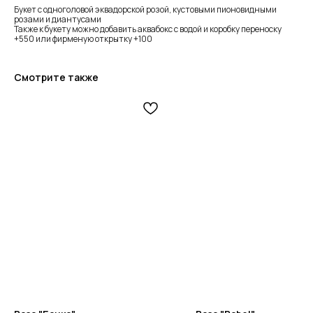
Букет с одноголовой эквадорской розой, кустовыми пионовидными
розами и диантусами
Также к букету можно добавить аквабокс с водой и коробку переноску
+550 или фирменую открытку +100
Смотрите также