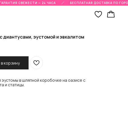
АРАНТИЯ СВЕЖЕСТИ — 24 ЧАСА
БЕСПЛАТНАЯ ДОСТАВКА ПО ГОРОДУ
 с диантусами, эустомой и эвкалитом
 в корзину
и эустомы в шляпной коробочке на оазисе с
а и статицы.