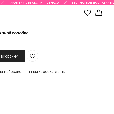
ГАРАНТИЯ СВЕЖЕСТИ — 24 ЧАСА
БЕСПЛАТНАЯ ДОСТАВКА ПО Г
ляпной коробке
 в корзину
ланка". оазис, шляпная коробка, ленты