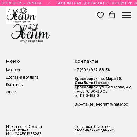
 СВЕЖЕСТИ — 24 ЧАСА
БЕСПЛАТНАЯ ДОСТАВКА ПО ГОРОДУ ПРИ ЗА
Меню
Контакты
Каталог
+7 (902) 927-88-36
Доставка и оплата
Красноярск, пр. Мира 60,
Дом Быта (1 этаж)
Контакты
Красноярск, ул. Копылова, 42
пн-сб, 10:00–20:00
О нас
вс, 11:00-19:00
ВКонтакте
Telegram
WhatsApp
ИП Савченко Оксана
Политика обработки
Михайловна
персональных данных
ИНН 244501665283